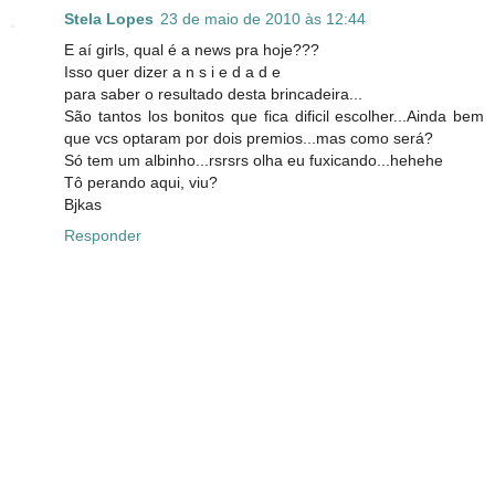
Stela Lopes
23 de maio de 2010 às 12:44
E aí girls, qual é a news pra hoje???
Isso quer dizer a n s i e d a d e
para saber o resultado desta brincadeira...
São tantos los bonitos que fica dificil escolher...Ainda bem
que vcs optaram por dois premios...mas como será?
Só tem um albinho...rsrsrs olha eu fuxicando...hehehe
Tô perando aqui, viu?
Bjkas
Responder